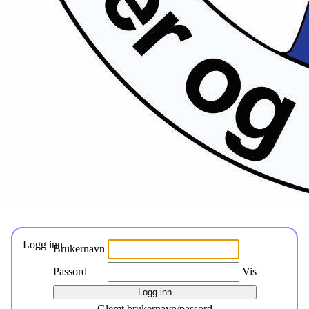
Logg inn
Brukernavn
Passord
Vis
Glemt brukernavn/passord