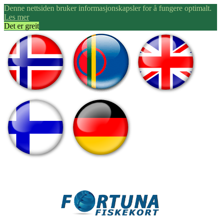
Denne nettsiden bruker informasjonskapsler for å fungere optimalt.
Les mer
Det er greit